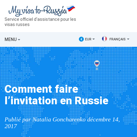
Service officiel d'assistance pour les
visas russes
MENU
€
EUR
FRANÇAIS
Comment faire
l’invitation en Russie
Publié par Natalia Goncharenko décembre 14,
2017