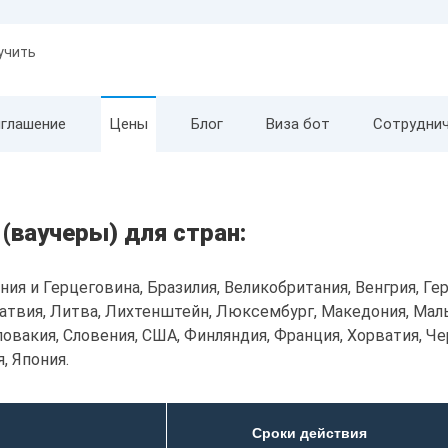
учить
иглашение
Цены
Блог
Виза бот
Cотрудни
(ваучеры) для стран:
ния и Герцеговина, Бразилия, Великобритания, Венгрия, Гер
 Латвия, Литва, Лихтенштейн, Люксембург, Македония, Мал
ловакия, Словения, США, Финляндия, Франция, Хорватия, Ч
, Япония.
Сроки действия