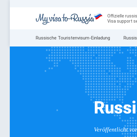
Offizielle russ
Visa support s
Russische Touristenvisum-Einladung
Russis
Russ
Veröffentlicht v