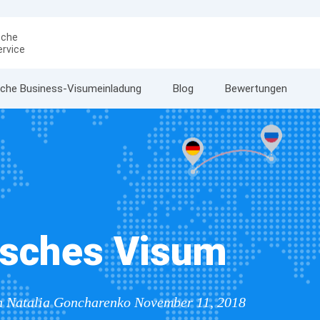
ische
ervice
che Business-Visumeinladung
Blog
Bewertungen
isches Visum
on Natalia Goncharenko November 11, 2018