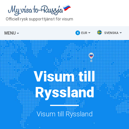
Officiell rysk supporttjänst för visum
MENU
€
EUR
SVENSKA
Visum till
Ryssland
Visum till Ryssland