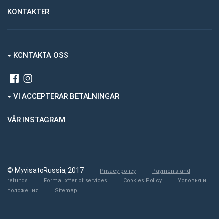
KONTAKTER
KONTAKTA OSS
VI ACCEPTERAR BETALNINGAR
VÅR INSTAGRAM
© MyvisatoRussia, 2017
Privacy policy
Payments and
refunds
Formal offer of services
Cookies Policy
Условия и
положения
Sitemap