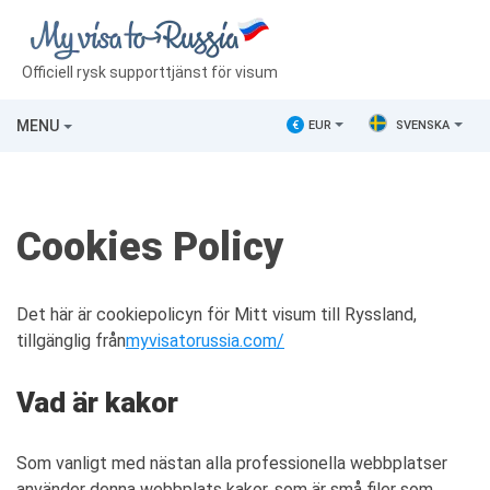
Officiell rysk supporttjänst för visum
MENU
€
EUR
SVENSKA
Cookies Policy
Det här är cookiepolicyn för Mitt visum till Ryssland,
tillgänglig från
myvisatorussia.com/
Vad är kakor
Som vanligt med nästan alla professionella webbplatser
använder denna webbplats kakor, som är små filer som