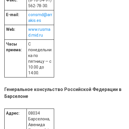
Факс:
(8-10-34-91)
562-78-30.
E-mail:
consmd@arr
akis.es
Web:
www.rusma
d.mid.ru
Часы
С
приема:
понедельни
ка по
пятницу — с
10.00 до
14.00.
Генеральное консульство Российской Федерации в
Барселоне
Адрес:
08034
Барселона,
Авенида